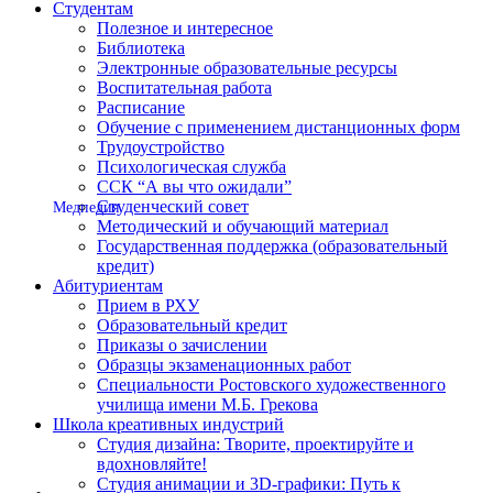
Студентам
Полезное и интересное
Библиотека
Электронные образовательные ресурсы
Воспитательная работа
Расписание
Обучение с применением дистанционных форм
Трудоустройство
Психологическая служба
ССК “А вы что ожидали”
Студенческий совет
Медпедия
Методический и обучающий материал
Государственная поддержка (образовательный
кредит)
Абитуриентам
Прием в РХУ
Образовательный кредит
Приказы о зачислении
Образцы экзаменационных работ
Специальности Ростовского художественного
училища имени М.Б. Грекова
Школа креативных индустрий
Студия дизайна: Творите, проектируйте и
вдохновляйте!
Студия анимации и 3D-графики: Путь к