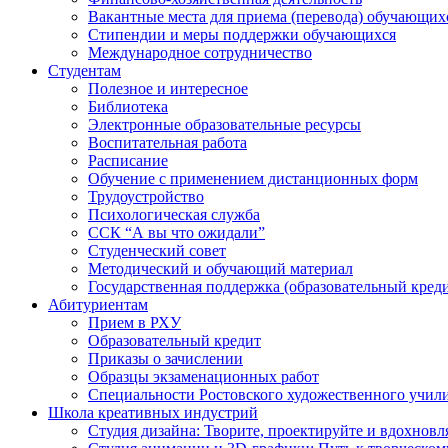
Вакантные места для приема (перевода) обучающих
Стипендии и меры поддержки обучающихся
Международное сотрудничество
Студентам
Полезное и интересное
Библиотека
Электронные образовательные ресурсы
Воспитательная работа
Расписание
Обучение с применением дистанционных форм
Трудоустройство
Психологическая служба
ССК “А вы что ожидали”
Студенческий совет
Методический и обучающий материал
Государственная поддержка (образовательный креди
Абитуриентам
Прием в РХУ
Образовательный кредит
Приказы о зачислении
Образцы экзаменационных работ
Специальности Ростовского художественного учил
Школа креативных индустрий
Студия дизайна: Творите, проектируйте и вдохновл