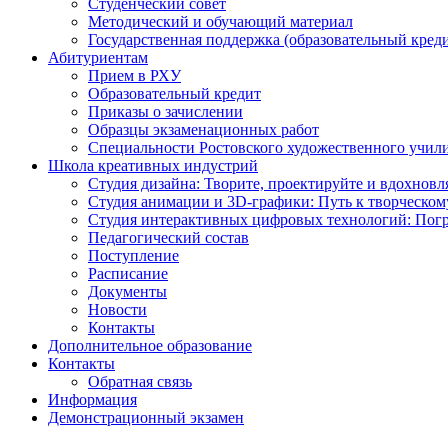
Студенческий совет
Методический и обучающий материал
Государственная поддержка (образовательный креди
Абитуриентам
Прием в РХУ
Образовательный кредит
Приказы о зачислении
Образцы экзаменационных работ
Специальности Ростовского художественного учил
Школа креативных индустрий
Студия дизайна: Творите, проектируйте и вдохновл
Студия анимации и 3D-графики: Путь к творческому
Студия интерактивных цифровых технологий: Погр
Педагогический состав
Поступление
Расписание
Документы
Новости
Контакты
Дополнительное образование
Контакты
Обратная связь
Информация
Демонстрационный экзамен