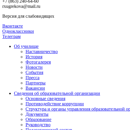
+7 (863) 240-64-60
rxugrekova@mail.ru
Версия для слабовидящих
Вконтакте
Одноклассники
Телеграм
Об училище
Наставничество
История
Фотогалерея
Новости
События
Пресса
Партнеры
Вакансии
Сведения об образовательной организации
Основные сведения
Противодействие коррупции
Структура и органы управления образовательной о
Документы
Образование
Руководство
Педагогический состав