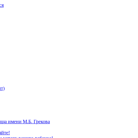
ся
т)
ища имени М.Б. Грекова
яйте!