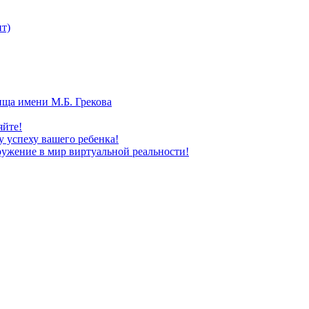
т)
ища имени М.Б. Грекова
яйте!
 успеху вашего ребенка!
ужение в мир виртуальной реальности!