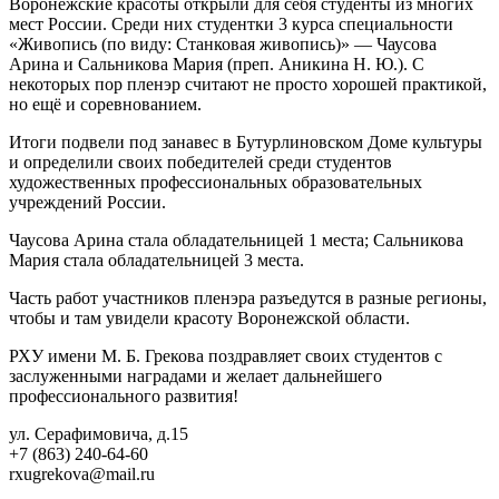
Воронежские красоты открыли для себя студенты из многих
мест России. Среди них студентки 3 курса специальности
«Живопись (по виду: Станковая живопись)» — Чаусова
Арина и Сальникова Мария (преп. Аникина Н. Ю.). С
некоторых пор пленэр считают не просто хорошей практикой,
но ещё и соревнованием.
Итоги подвели под занавес в Бутурлиновском Доме культуры
и определили своих победителей среди студентов
художественных профессиональных образовательных
учреждений России.
Чаусова Арина стала обладательницей 1 места; Сальникова
Мария стала обладательницей 3 места.
Часть работ участников пленэра разъедутся в разные регионы,
чтобы и там увидели красоту Воронежской области.
РХУ имени М. Б. Грекова поздравляет своих студентов с
заслуженными наградами и желает дальнейшего
профессионального развития!
ул. Серафимовича, д.15
+7 (863) 240-64-60
rxugrekova@mail.ru