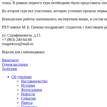
этапа. В рамках первого тура необходимо было представить сво
Во втором туре все участники, которые успешно прошли первы
Конкурсные работы оценивались экспертным жюри, в состав ко
РХУ имени М. Б. Грекова поздравляет студенток с блестящим р
ул. Серафимовича, д.15
+7 (863) 240-64-60
rxugrekova@mail.ru
Версия для слабовидящих
Вконтакте
Одноклассники
Телеграм
Об училище
Наставничество
История
Фотогалерея
Новости
События
Пресса
Партнеры