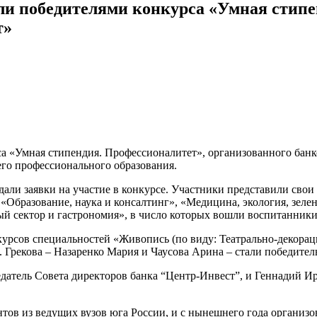
ли победителями конкурса «Умная стипе
т»
са «Умная стипендия. Профессионалитет», организованного бан
го профессионального образования.
али заявки на участие в конкурсе. Участники представили свои 
Образование, наука и консалтинг», «Медицина, экология, зелен
сектор и гастрономия», в число которых вошли воспитанники 
урсов специальностей «Живопись (по виду: Театрально-декорац
 Грекова – Назаренко Мария и Чаусова Арина – стали победите
датель Совета директоров банка “Центр-Инвест”, и Геннадий И
нтов из ведущих вузов юга России, и с нынешнего года организ