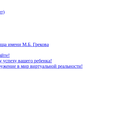
т)
ища имени М.Б. Грекова
яйте!
 успеху вашего ребенка!
ужение в мир виртуальной реальности!