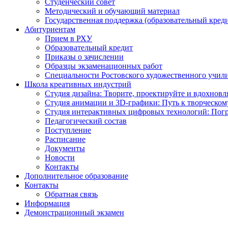
Студенческий совет
Методический и обучающий материал
Государственная поддержка (образовательный креди
Абитуриентам
Прием в РХУ
Образовательный кредит
Приказы о зачислении
Образцы экзаменационных работ
Специальности Ростовского художественного учил
Школа креативных индустрий
Студия дизайна: Творите, проектируйте и вдохновл
Студия анимации и 3D-графики: Путь к творческому
Студия интерактивных цифровых технологий: Погр
Педагогический состав
Поступление
Расписание
Документы
Новости
Контакты
Дополнительное образование
Контакты
Обратная связь
Информация
Демонстрационный экзамен