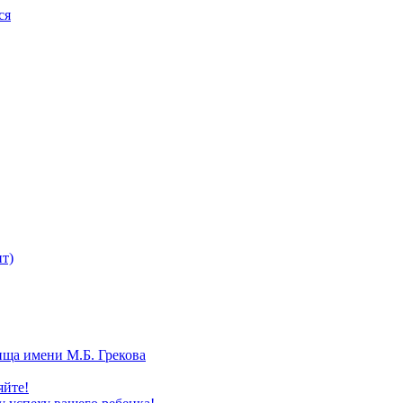
ся
т)
ища имени М.Б. Грекова
яйте!