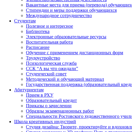
Вакантные места для приема (перевода) обучающих
Стипендии и меры поддержки обучающихся
Международное сотрудничество
Студентам
Полезное и интересное
Библиотека
Электронные образовательные ресурсы
Воспитательная работа
Расписание
Обучение с применением дистанционных форм
Трудоустройство
Психологическая служба
ССК “А вы что ожидали”
Студенческий совет
Методический и обучающий материал
Государственная поддержка (образовательный креди
Абитуриентам
Прием в РХУ
Образовательный кредит
Приказы о зачислении
Образцы экзаменационных работ
Специальности Ростовского художественного учил
Школа креативных индустрий
Студия дизайна: Творите, проектируйте и вдохновл