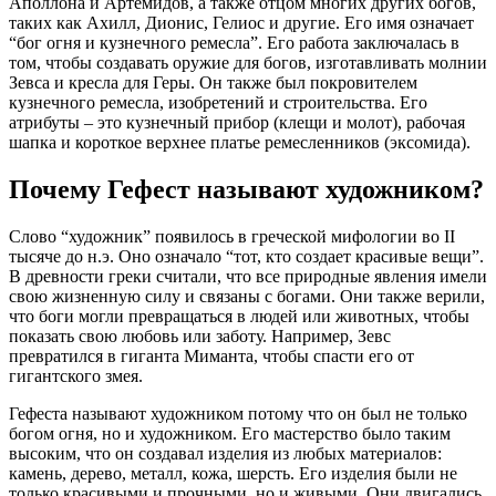
Аполлона и Артемидов, а также отцом многих других богов,
таких как Ахилл, Дионис, Гелиос и другие. Его имя означает
“бог огня и кузнечного ремесла”. Его работа заключалась в
том, чтобы создавать оружие для богов, изготавливать молнии
Зевса и кресла для Геры. Он также был покровителем
кузнечного ремесла, изобретений и строительства. Его
атрибуты – это кузнечный прибор (клещи и молот), рабочая
шапка и короткое верхнее платье ремесленников (эксомида).
Почему Гефест называют художником?
Слово “художник” появилось в греческой мифологии во II
тысяче до н.э. Оно означало “тот, кто создает красивые вещи”.
В древности греки считали, что все природные явления имели
свою жизненную силу и связаны с богами. Они также верили,
что боги могли превращаться в людей или животных, чтобы
показать свою любовь или заботу. Например, Зевс
превратился в гиганта Миманта, чтобы спасти его от
гигантского змея.
Гефеста называют художником потому что он был не только
богом огня, но и художником. Его мастерство было таким
высоким, что он создавал изделия из любых материалов:
камень, дерево, металл, кожа, шерсть. Его изделия были не
только красивыми и прочными, но и живыми. Они двигались,