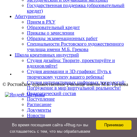
Государственная поддержка (образовательный
кредит)
Абитуриентам
Прием в РХУ
Образовательный кредит
Приказы о зачислении
Образцы экзаменационных работ
Специальности Ростовского художественного
училища имени М.Б. Грекова
Школа креативных индустрий
Студия дизайна: Творите, проектируйте и
вдохновляйте!
Студия анимации и 3D-графики: Путь к
творческому успеху вашего ребенка!
Студия интерактивных цифровых технологий:
© Ростовское художественное училище имени М
.
Б. Грекова
Погружение в мир виртуальной реальности!
Педагогический состав
Поступление
Расписание
Документы
Новости
Контакты
Во время посещения сайта «Rhug.ru» вы
Принимаю
Дополнительное образование
соглашаетесь с тем, что мы обрабатываем
Контакты