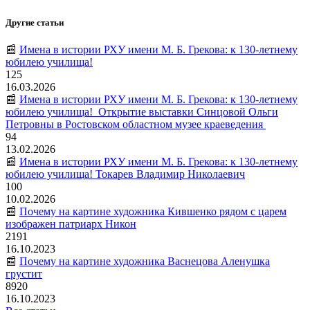
Другие статьи
📰
Имена в истории РХУ имени М. Б. Грекова: к 130-летнему
юбилею училища!
125
16.03.2026
📰
Имена в истории РХУ имени М. Б. Грекова: к 130-летнему
юбилею училища! Открытие выставки Синцовой Ольги
Петровны в Ростовском областном музее краеведения
94
13.02.2026
📰
Имена в истории РХУ имени М. Б. Грекова: к 130-летнему
юбилею училища! Токарев Владимир Николаевич
100
10.02.2026
📰
Почему на картине художника Кившенко рядом с царем
изображен патриарх Никон
2191
16.10.2023
📰
Почему на картине художника Васнецова Аленушка
грустит
8920
16.10.2023