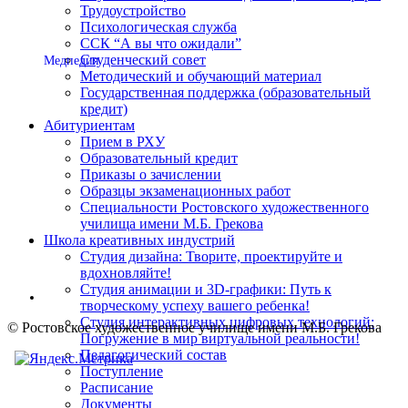
Трудоустройство
Психологическая служба
ССК “А вы что ожидали”
Студенческий совет
Медпедия
Методический и обучающий материал
Государственная поддержка (образовательный
кредит)
Абитуриентам
Прием в РХУ
Образовательный кредит
Приказы о зачислении
Образцы экзаменационных работ
Специальности Ростовского художественного
училища имени М.Б. Грекова
Школа креативных индустрий
Студия дизайна: Творите, проектируйте и
вдохновляйте!
Студия анимации и 3D-графики: Путь к
творческому успеху вашего ребенка!
Студия интерактивных цифровых технологий:
© Ростовское художественное училище имени М
.
Б. Грекова
Погружение в мир виртуальной реальности!
Педагогический состав
Поступление
Расписание
Документы