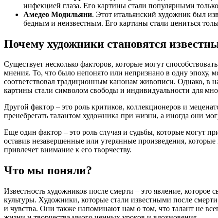
инфекцией глаза. Его картины стали популярными только
Амедео Модильяни
. Этот итальянский художник был изв
бедным и неизвестным. Его картины стали цениться тольк
Почему художники становятся известн
Существует несколько факторов, которые могут способствовать
мнения. То, что было непонято или непризнано в одну эпоху, 
соответствовал традиционным канонам живописи. Однако, в на
картины стали символом свободы и индивидуальности для мно
Другой фактор – это роль критиков, коллекционеров и мецена
пренебрегать талантом художника при жизни, а иногда они мог
Еще один фактор – это роль случая и судьбы, которые могут 
оставив незавершенные или утерянные произведения, которые 
привлечет внимание к его творчеству.
Что мы поняли?
Известность художников после смерти – это явление, которое с
культуры. Художники, которые стали известными после смерти
и чувства. Они также напоминают нам о том, что талант не в
жизни и творчества много ценных уроков и вдохновения.