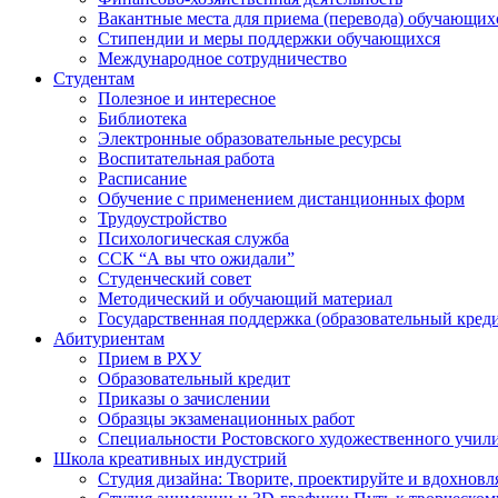
Вакантные места для приема (перевода) обучающих
Стипендии и меры поддержки обучающихся
Международное сотрудничество
Студентам
Полезное и интересное
Библиотека
Электронные образовательные ресурсы
Воспитательная работа
Расписание
Обучение с применением дистанционных форм
Трудоустройство
Психологическая служба
ССК “А вы что ожидали”
Студенческий совет
Методический и обучающий материал
Государственная поддержка (образовательный креди
Абитуриентам
Прием в РХУ
Образовательный кредит
Приказы о зачислении
Образцы экзаменационных работ
Специальности Ростовского художественного учил
Школа креативных индустрий
Студия дизайна: Творите, проектируйте и вдохновл