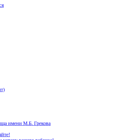
ся
т)
ища имени М.Б. Грекова
яйте!