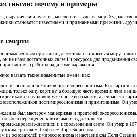
звестными: почему и примеры
а, выражая свои чувства, мысли и взгляды на мир. Художествен
дожники становятся известными и признанными при жизни, другие
е смерти
 незамеченным при жизни, а его талант открыться миру только 
он не имел достаточных связей и ресурсов для продвижения свое
и признанию, а работал ради самовыражения.
жно назвать такие знаменитые имена, как:
 один из основоположников постимпрессионизма. Его картины 
изнь только одну картину, а большую часть времени жил в нище
но критиками и публикой уже после его смерти, а сейчас его кар
сновоположников постимпрессионизма и примитивизма. Он умер 
а.
ождения был мастером маньеризма и предтечей экспрессионизма. 
о стиль был переоценен критиками и художниками.
ером жанровой живописи и использования света. Он умер в 1675 
нцузским критиком Теофилем Торе-Бюргером.
м из основателей импрессионизма и наставником Поля Сезанна и