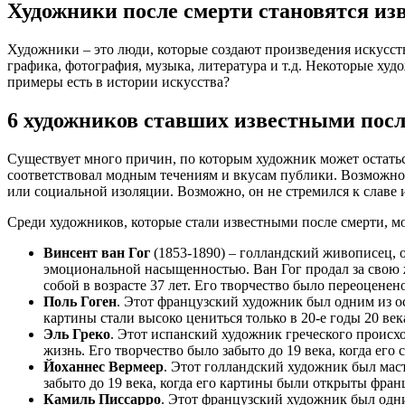
Художники после смерти становятся и
Художники – это люди, которые создают произведения искусств
графика, фотография, музыка, литература и т.д. Некоторые ху
примеры есть в истории искусства?
6 художников ставших известными посл
Существует много причин, по которым художник может остаться
соответствовал модным течениям и вкусам публики. Возможно, 
или социальной изоляции. Возможно, он не стремился к славе 
Среди художников, которые стали известными после смерти, мо
Винсент ван Гог
(1853-1890) – голландский живописец,
эмоциональной насыщенностью. Ван Гог продал за свою ж
собой в возрасте 37 лет. Его творчество было переоцене
Поль Гоген
. Этот французский художник был одним из о
картины стали высоко цениться только в 20-е годы 20 век
Эль Греко
. Этот испанский художник греческого происх
жизнь. Его творчество было забыто до 19 века, когда ег
Йоханнес Вермеер
. Этот голландский художник был маст
забыто до 19 века, когда его картины были открыты фра
Камиль Писсарро
. Этот французский художник был одни