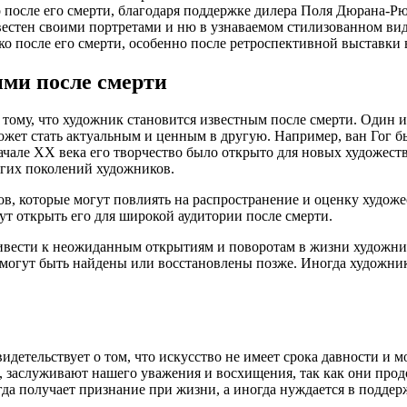
 после его смерти, благодаря поддержке дилера Поля Дюрана-Рю
естен своими портретами и ню в узнаваемом стилизованном виде.
о после его смерти, особенно после ретроспективной выставки 
ыми после смерти
 тому, что художник становится известным после смерти. Один и
может стать актуальным и ценным в другую. Например, ван Гог б
чале XX века его творчество было открыто для новых художест
гих поколений художников.
тов, которые могут повлиять на распространение и оценку худо
ут открыть его для широкой аудитории после смерти.
привести к неожиданным открытиям и поворотам в жизни художни
могут быть найдены или восстановлены позже. Иногда художник
видетельствует о том, что искусство не имеет срока давности и
, заслуживают нашего уважения и восхищения, так как они прод
сегда получает признание при жизни, а иногда нуждается в под