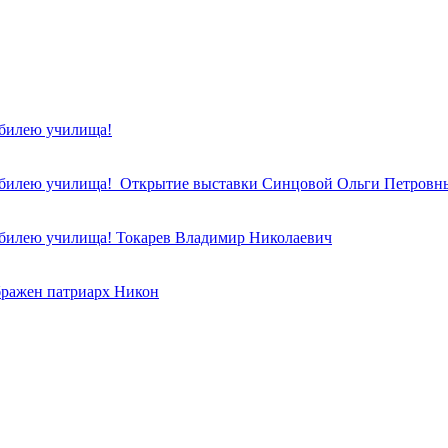
юбилею училища!
 юбилею училища! Открытие выставки Синцовой Ольги Петровны
 юбилею училища! Токарев Владимир Николаевич
бражен патриарх Никон