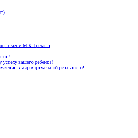
т)
ища имени М.Б. Грекова
яйте!
 успеху вашего ребенка!
ужение в мир виртуальной реальности!