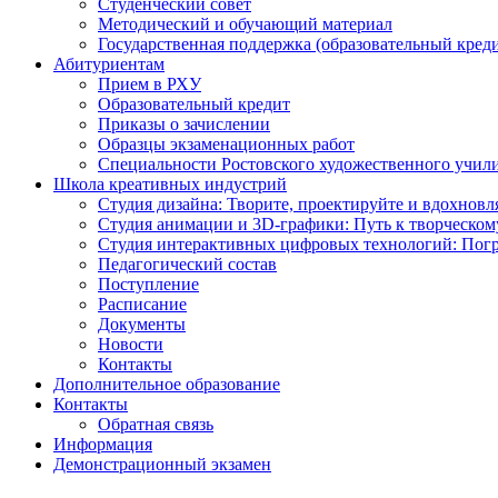
Студенческий совет
Методический и обучающий материал
Государственная поддержка (образовательный креди
Абитуриентам
Прием в РХУ
Образовательный кредит
Приказы о зачислении
Образцы экзаменационных работ
Специальности Ростовского художественного учил
Школа креативных индустрий
Студия дизайна: Творите, проектируйте и вдохновл
Студия анимации и 3D-графики: Путь к творческому
Студия интерактивных цифровых технологий: Погр
Педагогический состав
Поступление
Расписание
Документы
Новости
Контакты
Дополнительное образование
Контакты
Обратная связь
Информация
Демонстрационный экзамен