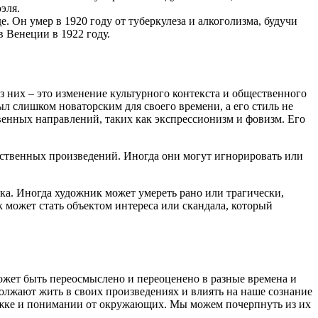
эля.
 Он умер в 1920 году от туберкулеза и алкоголизма, будучи
в Венеции в 1922 году.
з них – это изменение культурного контекста и общественного
ыл слишком новаторским для своего времени, а его стиль не
венных направлений, таких как экспрессионизм и фовизм. Его
жественных произведений. Иногда они могут игнорировать или
ка. Иногда художник может умереть рано или трагически,
 может стать объектом интереса или скандала, который
 может быть переосмыслено и переоценено в разные времена и
олжают жить в своих произведениях и влиять на наше сознание
держке и понимании от окружающих. Мы можем почерпнуть из их